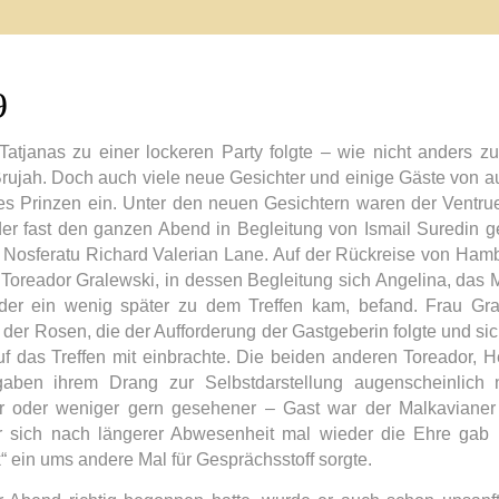
9
atjanas zu einer lockeren Party folgte – wie nicht anders z
rujah. Doch auch viele neue Gesichter und einige Gäste von a
es Prinzen ein. Unter den neuen Gesichtern waren der Ventru
der fast den ganzen Abend in Begleitung von Ismail Suredin 
 Nosferatu Richard Valerian Lane. Auf der Rückreise von Ham
 Toreador Gralewski, in dessen Begleitung sich Angelina, das
der ein wenig später zu dem Treffen kam, befand. Frau Gr
d der Rosen, die der Aufforderung der Gastgeberin folgte und sic
uf das Treffen mit einbrachte. Die beiden anderen Toreador, 
aben ihrem Drang zur Selbstdarstellung augenscheinlich 
r oder weniger gern gesehener – Gast war der Malkaviane
 sich nach längerer Abwesenheit mal wieder die Ehre gab
 ein ums andere Mal für Gesprächsstoff sorgte.