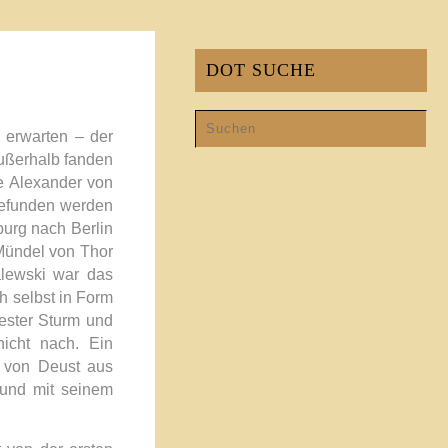
DOT SUCHE
u erwarten – der
ußerhalb fanden
e Alexander von
gefunden werden
burg nach Berlin
 Mündel von Thor
alewski war das
h selbst in Form
Hester Sturm und
nicht nach. Ein
r von Deust aus
 und mit seinem