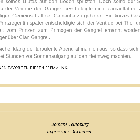
en seines Blutes auf den Boden spritzten. Doch sollte der St
da der Ventrue den Gangrel beschuldigte nicht camarillatreu 
iligen Gemeinschaft der Camarilla zu gehören. Ein kurzes Ges
rinzregentin später entschuldigte sich der Ventrue bei Thor un
eit vom Prinzen zum Primogen der Gangrel ernannt worden 
enüber Clan Gangrel.
cher klang der turbulente Abend allmählich aus, so dass sich 
ei Stunden vor Sonnenaufgang auf den Heimweg machten.
INEN FAVORITEN DIESEN
PERMALINK
.
Domäne Teutoburg
Impressum
Disclaimer