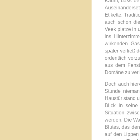
Kaum, dass der
Auseinandersetz
Etikette,
Traditi
auch schon die
Veek platze in 
ins Hinterzimm
wirkenden Gast
später verließ 
ordentlich vorzu
aus dem Fenste
Domäne
zu ver
Doch auch hierv
Stunde niemand
Haustür stand u
Blick in seine
Situation zwis
werden. Die Wah
Blutes, das den
auf den Lippen