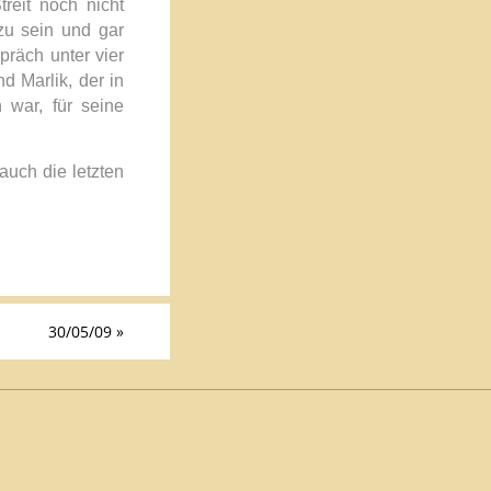
reit noch nicht
zu sein und gar
präch unter vier
d Marlik, der in
war, für seine
auch die letzten
30/05/09
»