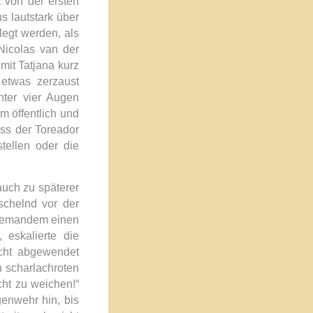
 von der ersten
s lautstark über
legt werden, als
Nicolas van der
mit Tatjana kurz
 etwas zerzaust
nter vier Augen
m öffentlich und
dass der Toreador
stellen oder
die
auch zu späterer
schelnd vor der
 niemandem einen
 eskalierte die
icht abgewendet
n scharlachroten
cht zu weichen!“
enwehr hin, bis