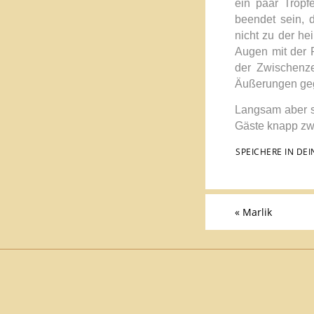
ein paar Tropf
beendet sein, 
nicht zu der he
Augen mit der P
der Zwischenz
Äußerungen geg
Langsam aber si
Gäste knapp zw
SPEICHERE IN DE
«
Marlik