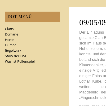
DOT MENÜ
09/05/0
Clans
Der Einladung T
Domäne
gesamte Clan B
Home
sich im Haus d
Humor
Hohenzollern, 
Regelwerk
konnte, und der
Story der DoT
befand sich die
Was ist Rollenspiel
Klauendenker, 
einzige Mitglie
einiger Fotos a
Lothar Kube, g
weiterer – meh
Magdeburg, der
„Fingerschmuck“