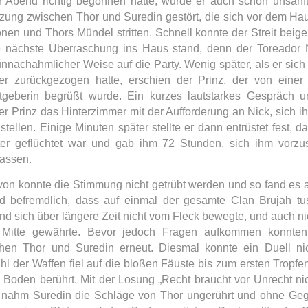
 Abend richtig begonnen hatte, wurde er auch schon unsanft
ung zwischen Thor und Suredin gestört, die sich vor dem Hau
onen
und Thors Mündel stritten. Schnell konnte der Streit beige
 nächste Überraschung ins Haus stand, denn der Toreador 
unnachahmlicher Weise auf die Party. Wenig später, als er sich 
er zurückgezogen hatte, erschien der Prinz, der von einer
geberin begrüßt wurde. Ein kurzes lautstarkes Gespräch u
der Prinz das Hinterzimmer mit der Aufforderung an Nick, sich ih
stellen. Einige Minuten später stellte er dann entrüstet fest, 
r geflüchtet war und gab ihm 72 Stunden, sich ihm vorzu
lassen.
on konnte die Stimmung nicht getrübt werden und so fand es 
 befremdlich, dass auf einmal der gesamte Clan Brujah tu
nd sich über längere Zeit nicht vom Fleck bewegte, und auch
 Mitte gewährte. Bevor jedoch Fragen aufkommen konnten,
chen Thor und Suredin erneut. Diesmal konnte ein Duell n
l der Waffen fiel auf die bloßen Fäuste bis zum ersten Tropfe
 Boden berührt. Mit der Losung „Recht braucht vor Unrecht ni
 nahm Suredin die Schläge von Thor ungerührt und ohne Geg