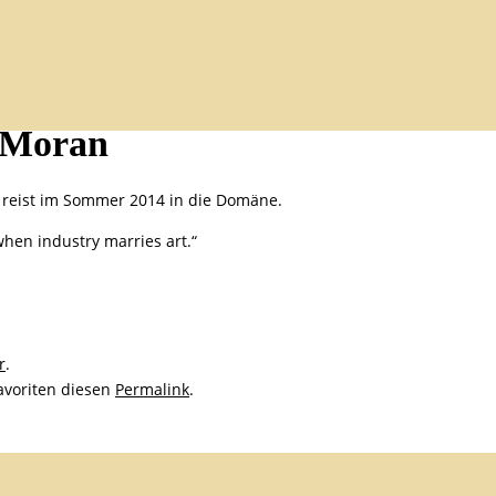
 Moran
 reist im Sommer 2014 in die Domäne.
when industry marries art.“
r
.
avoriten diesen
Permalink
.