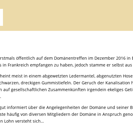
 erstmals öffentlich auf dem Domänentreffen im Dezember 2016 in
ss in Frankreich empfangen zu haben, jedoch stamme er selbst au
cheint meist in einem abgewetzten Ledermantel, abgenutzten Hose
chwarzen, dreckigen Gummistiefeln. Der Geruch der Kanalisation h
an auf gesellschaftlichen Zusammenkünften irgendein ekeliges Geti
.
s gut informiert über die Angelegenheiten der Domäne und seiner
ste häufig von diversen Mitgliedern der Domäne in Anspruch ge
n Lohn versteht sich…