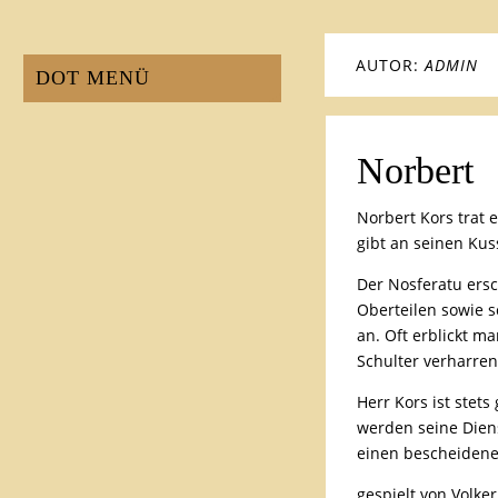
AUTOR:
ADMIN
DOT MENÜ
Norbert
Norbert Kors trat
gibt an seinen Ku
Der Nosferatu ers
Oberteilen sowie s
an. Oft erblickt m
Schulter verharren
Herr Kors ist stet
werden seine Dien
einen bescheidene
gespielt von Volker