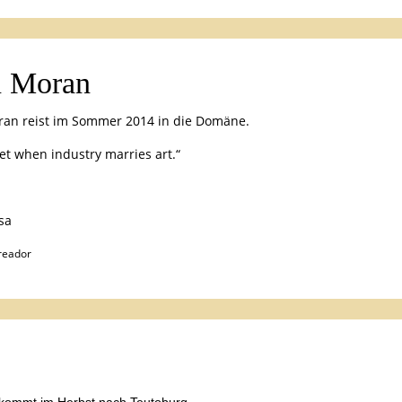
n Moran
ran reist im Sommer 2014 in die Domäne.
get when industry marries art.“
sa
reador