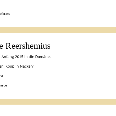
sferatu
e Reershemius
 Anfang 2015 in die Domäne.
en, Kopp in Nacken“
ra
ntrue