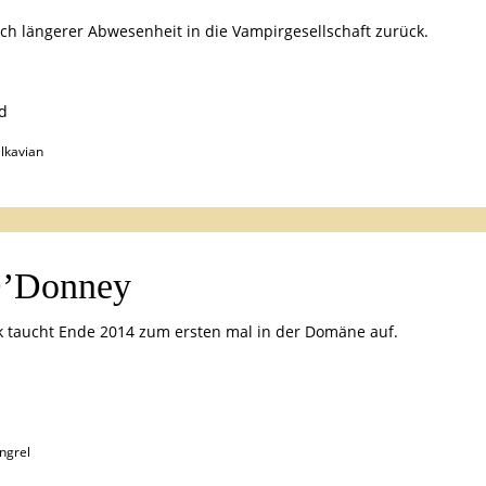
ch längerer Abwesenheit in die Vampirgesellschaft zurück.
d
lkavian
O’Donney
ck taucht Ende 2014 zum ersten mal in der Domäne auf.
n
ngrel