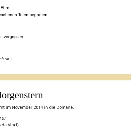
 Ehre.
gesehenen Toten begraben.
ht vergessen
sferatu
orgenstern
mt im November 2014 in die Domäne.
na.“
 da Vinci)