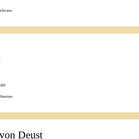
sferatu
?
non
lkavian
von Deust