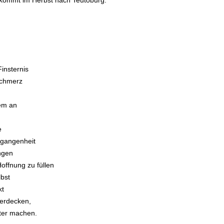
 kommt im Herbst nach Teutoburg.
insternis
Schmerz
tem an
e
rgangenheit
ngen
offnung zu füllen
lbst
kt
erdecken,
ter machen.