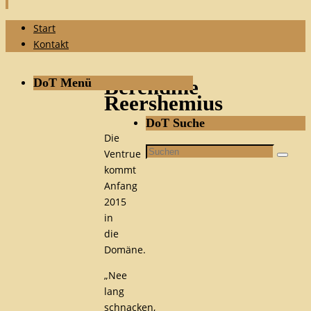
Zum
Start
Inhalt
Kontakt
springen
DoT Menü
Berendine
Reershemius
DoT Suche
Die
Suchen
Ventrue
Suche
nach:
kommt
Anfang
2015
in
die
Domäne.
„Nee
lang
schnacken,