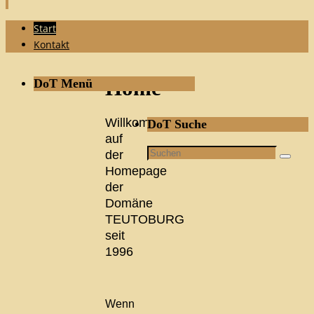
Zum
Start
Inhalt
Kontakt
springen
DoT Menü
Home
Willkommen
DoT Suche
auf
Suchen
der
Suche
nach:
Homepage
der
Domäne
TEUTOBURG
seit
1996
Wenn