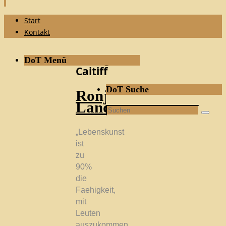
Zum
Start
Inhalt
Kontakt
springen
Schlagwort:
DoT Menü
Caitiff
DoT Suche
Ronja
Landwehr
Suchen
Suche
nach:
„Lebenskunst
ist
zu
90%
die
Faehigkeit,
mit
Leuten
auszukommen,