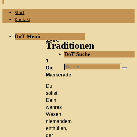
Zum
Start
Inhalt
Kontakt
springen
DoT Menü
Die
Traditionen
DoT Suche
1.
Suchen
Die
Suche
nach:
Maskerade
Du
sollst
Dein
wahres
Wesen
niemandem
enthüllen,
der